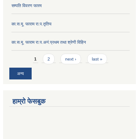
सम्पति विवरण फारम
का.स.मू. फाराम रा.प.तृतिय
का.स.मू. फाराम रा.प.अनं.प्रथम तथा श्रेणी विहिन
Pages
1
2
next ›
last »
अन्य
हाम्रो फेसबुक