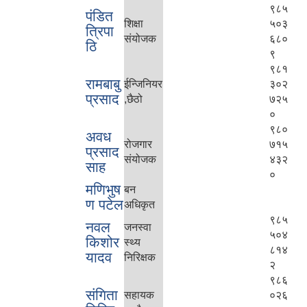
९८५
पंडित
शिक्षा
५०३
त्रिपा
संयोजक
६८०
ठि
९
९८१
रामबाबु
ईन्जिनियर
३०२
प्रसाद
,छैठो
७२५
०
९८०
अवध
रोजगार
७१५
प्रसाद
संयोजक
४३२
साह
०
मणिभुष
बन
ण पटेल
अधिकृत
९८५
नवल
जनस्वा
५०४
किशोर
स्थ्य
८१४
यादव
निरिक्षक
२
९८६
संगिता
सहायक
०२६