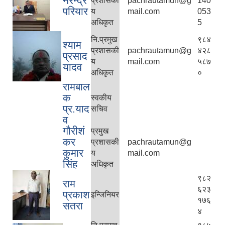
नरेन्द्र
प्रशासकी
pachrautamun@g
140
परियार
य
mail.com
053
अधिकृत
5
नि.प्रमुख
९८४
श्याम
प्रशासकी
pachrautamun@g
४२८
प्रसाद
य
mail.com
५८७
यादव
अधिकृत
०
रामबाल
क
स्वकीय
प्र.याद
सचिव
व
गौरीशं
प्रमुख
कर
प्रशासकी
pachrautamun@g
कुमार
य
mail.com
सिंह
अधिकृत
९८२
राम
६२३
प्रकाश
इन्जिनियर
१७६
सतरा
४