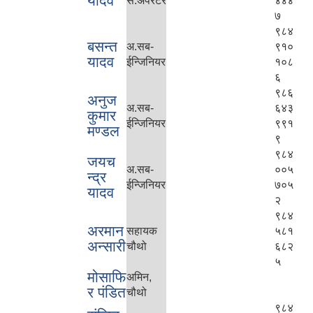
यादव
स.अपरेटर
४४४
७
९८४
बसन्त
अ.सब-
९१०
यादव
ईन्जिनियर
१०८
६
९८६
अनुज
अ.सब-
६४३
कुमार
ईन्जिनियर
९९१
मण्डल
९
९८४
जयच
अ.सब-
००५
न्द्र
ईन्जिनियर
७०५
यादव
२
९८४
अरमान
सहायक
५८१
अन्सारी
चौथो
६८२
५
मोसाफि
अमिन,
र पंडित
चौथो
९८४