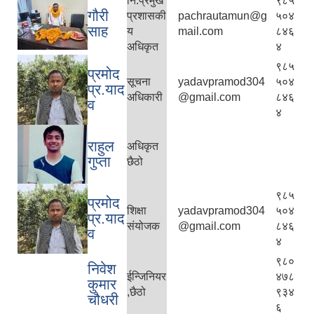
नि.प्रमुख
९८५
गौरी
प्रशासकी
pachrautamun@g
५०४
साह
य
mail.com
८४६
अधिकृत
४
९८५
प्रमोद
सूचना
yadavpramod304
५०४
प्र.याद
अधिकारी
@gmail.com
८४६
व
४
राहुल
अधिकृत
गुप्ता
छैठो
९८५
प्रमोद
शिक्षा
yadavpramod304
५०४
प्र.याद
संयोजक
@gmail.com
८४६
व
४
९८०
निवेश
ईन्जिनियर
४७८
कुमार
,छैठो
९३४
चौधरी
६