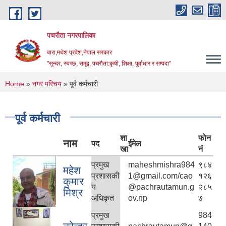
Skip to main content
पचरौता नगरपालिका
बारा,मधेश प्रदेश,नेपाल सरकार
"सुन्दर, स्वच्छ, समृद्व, पचरौता:कृषी, शिक्षा, पुर्वाधार र सम्पदा"
You are here
Home
»
नगर परिचय
» पूर्व कर्मचारी
पूर्व कर्मचारी
शा
फोन
नाम
पद
ईमेल
खा
नं
प्रमुख
maheshmishra984
९८४
महेश
प्रशासकी
1@gmail.com/cao
१२६
कुमार
य
@pachrautamun.g
२८५
मिश्र
अधिकृत
ov.np
७
प्रमुख
984