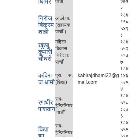
घिमिर
पाचौ
२७१
९
९८४
निरोज
आ.ले.पा.
८१०
बिक्रम
(सहायक
५४९
शाही
पाचौँ )
८
महिला
९८४
खुश्बु
बिकास
५५२
कुमारी
निरीक्षक,
११७
चौधरी
पाचौँ
७
९८४
कविरा
प्रा. स.
kabirajdhami22@g
८४६
ज धामी
(शिक्षा)
mail.com
१२५
४
९८४
सब-
रणधीर
५१८
ईन्जिनियर
पाशवान
८८७
,पाचौँ
३
९८४
सब-
विद्या
५५५
ईन्जिनियर
झा
३९०