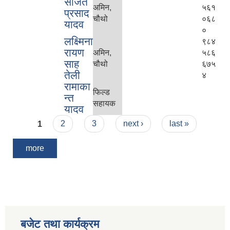
संजित
अमिन,
५६१
प्रसाद
चौथो
०६८
यादव
०
लक्ष्मिना
९८४
रायण
अमिन,
५८६
साह
चौथो
६७५
तेली
४
रामाका
फिल्ड
न्त
सहायक
यादव
Pages
1
2
3
next ›
last »
more
बजेट तथा कार्यक्रम