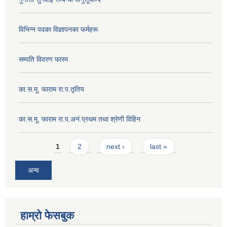
विभिन्न पदका विज्ञापनका फर्महरू
सम्पति विवरण फारम
का.स.मू. फाराम रा.प.तृतिय
का.स.मू. फाराम रा.प.अनं.प्रथम तथा श्रेणी विहिन
Pages
1
2
next ›
last »
अन्य
हाम्रो फेसबुक