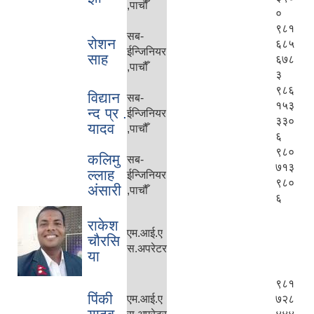
,पाचौँ
०
९८१
सब-
रोशन
६८५
ईन्जिनियर
साह
६७८
,पाचौँ
३
९८६
विद्यान
सब-
१५३
न्द प्र .
ईन्जिनियर
३३०
यादव
,पाचौँ
६
९८०
कलिमु
सब-
७१३
ल्लाह
ईन्जिनियर
९८०
अंसारी
,पाचौँ
६
राकेश
एम.आई.ए
चौरसि
स.अपरेटर
या
९८१
पिंकी
एम.आई.ए
७२८