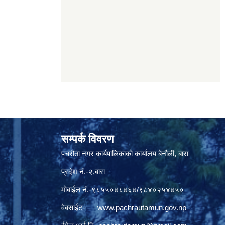
सम्पर्क विवरण
पचरौता नगर कार्यपालिकाको कार्यालय बेनौली, बारा
प्रदेश नं.-२,बारा
मोबाईल नं.-९८५५०४८४६४/९८४०२५४४५०
वेबसाईट-
www.pachrautamun.gov.np