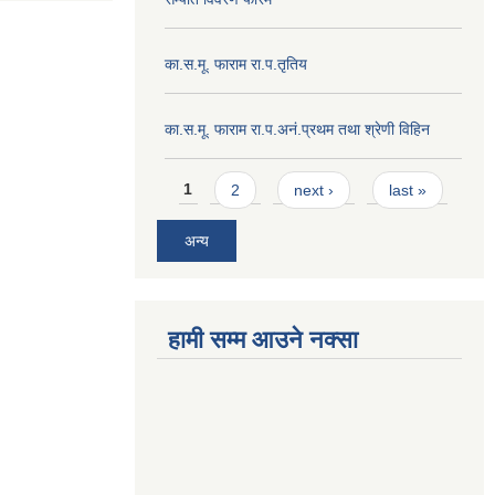
का.स.मू. फाराम रा.प.तृतिय
का.स.मू. फाराम रा.प.अनं.प्रथम तथा श्रेणी विहिन
Pages
1
2
next ›
last »
अन्य
हामी सम्म आउने नक्सा