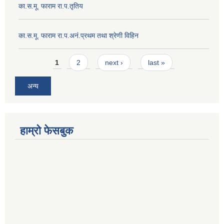
का.स.मू. फाराम रा.प.तृतिय
का.स.मू. फाराम रा.प.अनं.प्रथम तथा श्रेणी विहिन
Pages
1
2
next ›
last »
अन्य
हाम्रो फेसबुक