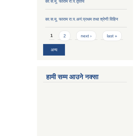
का.स.मू. फाराम रा.प.तृतिय
का.स.मू. फाराम रा.प.अनं.प्रथम तथा श्रेणी विहिन
Pages
1
2
next ›
last »
अन्य
हामी सम्म आउने नक्सा