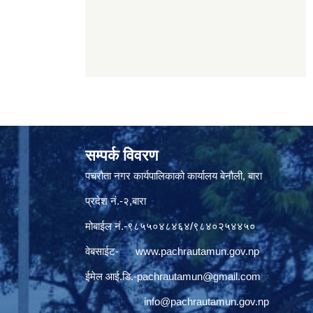
सम्पर्क विवरण
पचरौता नगर कार्यपालिकाको कार्यालय बेनौली, बारा
प्रदेश नं.-२,बारा
मोबाईल नं.-९८५५०४८४६४/९८४०२५४४५०
वेबसाईट-
www.pachrautamun.gov.np
ईमेल आई.डि
.-pachrautamun@gmail.com
info@pachrautamun.gov.np