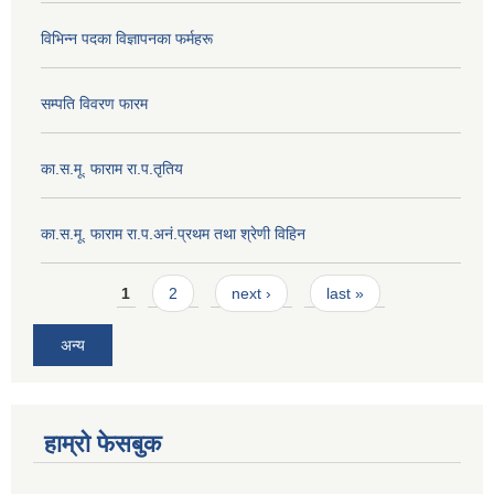
विभिन्न पदका विज्ञापनका फर्महरू
सम्पति विवरण फारम
का.स.मू. फाराम रा.प.तृतिय
का.स.मू. फाराम रा.प.अनं.प्रथम तथा श्रेणी विहिन
Pages
1
2
next ›
last »
अन्य
हाम्रो फेसबुक