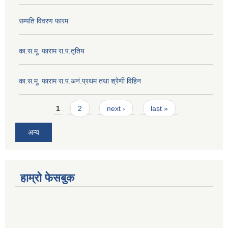
सम्पति विवरण फारम
का.स.मू. फाराम रा.प.तृतिय
का.स.मू. फाराम रा.प.अनं.प्रथम तथा श्रेणी विहिन
Pages
1
2
next ›
last »
अन्य
हाम्रो फेसबुक