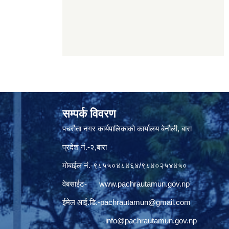
सम्पर्क विवरण
पचरौता नगर कार्यपालिकाको कार्यालय बेनौली, बारा
प्रदेश नं.-२,बारा
मोबाईल नं.-९८५५०४८४६४/९८४०२५४४५०
वेबसाईट-
www.pachrautamun.gov.np
ईमेल आई.डि
.-pachrautamun@gmail.com
info@pachrautamun.gov.np