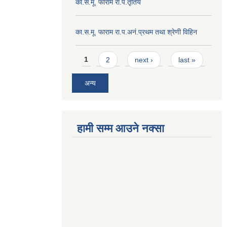
का.स.मू. फाराम रा.प.तृतिय
का.स.मू. फाराम रा.प.अनं.प्रथम तथा श्रेणी विहिन
Pages
1
2
next ›
last »
अन्य
हामी सम्म आउने नक्सा