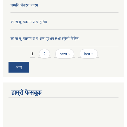
सम्पति विवरण फारम
का.स.मू. फाराम रा.प.तृतिय
का.स.मू. फाराम रा.प.अनं.प्रथम तथा श्रेणी विहिन
Pages
1
2
next ›
last »
अन्य
हाम्रो फेसबुक