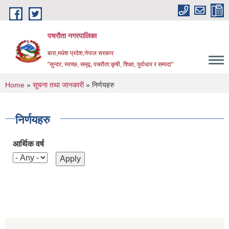
Skip to main content
पचरौता नगरपालिका
बारा,मधेश प्रदेश,नेपाल सरकार
"सुन्दर, स्वच्छ, समृद्व, पचरौता:कृषी, शिक्षा, पुर्वाधार र सम्पदा"
You are here
Home
»
सूचना तथा जानकारी
» निर्णयहरु
निर्णयहरु
आर्थिक वर्ष