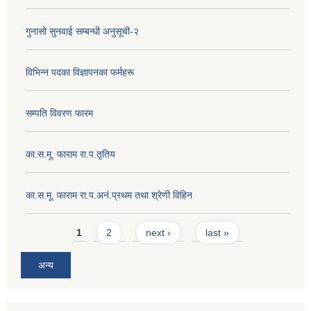
गुनासो सुनवाई सम्बन्धी अनुसूची-२
विभिन्न पदका विज्ञापनका फर्महरू
सम्पति विवरण फारम
का.स.मू. फाराम रा.प.तृतिय
का.स.मू. फाराम रा.प.अनं.प्रथम तथा श्रेणी विहिन
Pages
1
2
next ›
last »
अन्य