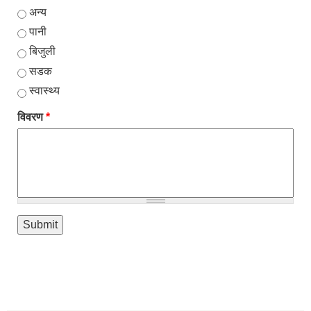
अन्य
पानी
बिजुली
सडक
स्वास्थ्य
विवरण
*