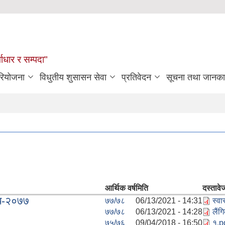
्वाधार र सम्पदा"
रियोजना
विधुतीय शुसासन सेवा
प्रतिवेदन
सूचना तथा जानका
आर्थिक वर्ष
मिति
दस्तावे
िधि-२०७७
७७/७८
06/13/2021 - 14:31
स्वा
७७/७८
06/13/2021 - 14:28
लैंग
७५/७६
09/04/2018 - 16:50
१.p