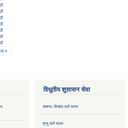
df
df
df
df
df
df
df
ast »
विधुतीय शुसासन सेवा
रम
सम्बन्ध -विच्छेद दर्ता फारम
मृत्यु दर्ता फारम